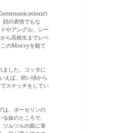
municationの
、顔の表情でもな
ードやアングル、シー
生から高校生までレベ
のMorryを観て
れました。コッタに
ういえば、幼い頃から
前でスケッチをしてい
プは、ポーセリンの
いる妹のところで、
。ツルツルの面に筆