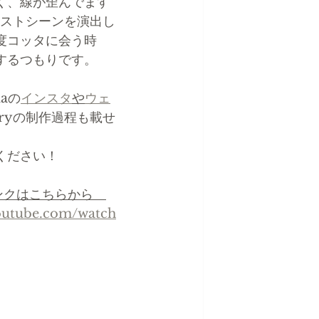
く、線が歪んでます
ラストシーンを演出し
度コッタに会う時
するつもりです。
daの
インスタ
や
ウェ
rryの制作過程も載せ
ください！
のリンクはこちらから　
outube.com/watch