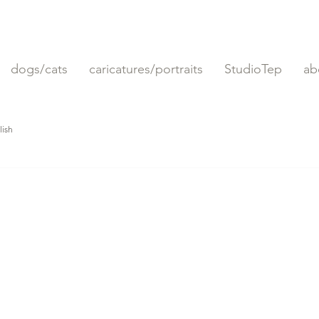
dogs/cats
caricatures/portraits
StudioTep
ab
lish