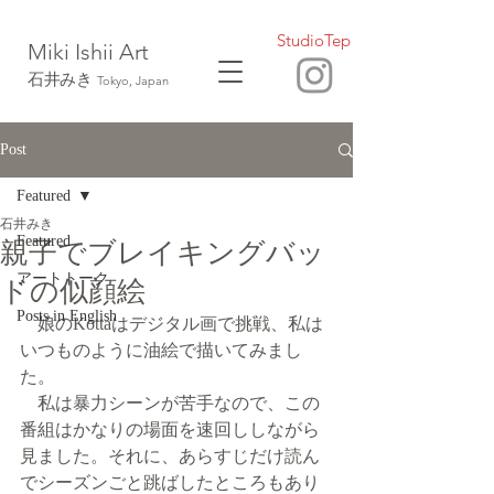
StudioTep
Miki Ishii
Art
石井みき
Tokyo, Japan
Post
Featured
石井みき
Featured
親子でブレイキングバッ
アートトーク
ドの似顔絵
Posts in English
　娘のKottaはデジタル画で挑戦、私は
いつものように油絵で描いてみまし
た。
　私は暴力シーンが苦手なので、この
番組はかなりの場面を速回ししながら
見ました。それに、あらすじだけ読ん
でシーズンごと跳ばしたところもあり