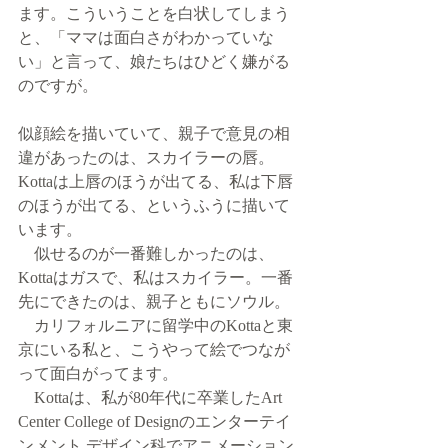
ます。こういうことを白状してしまう
と、「ママは面白さがわかっていな
い」と言って、娘たちはひどく嫌がる
のですが。
似顔絵を描いていて、親子で意見の相
違があったのは、スカイラーの唇。
Kottaは上唇のほうが出てる、私は下唇
のほうが出てる、というふうに描いて
います。
　似せるのが一番難しかったのは、
Kottaはガスで、私はスカイラー。一番
先にできたのは、親子ともにソウル。
　カリフォルニアに留学中のKottaと東
京にいる私と、こうやって絵でつなが
って面白がってます。
　Kottaは、私が80年代に卒業したArt 
Center College of Designのエンターテイ
ンメント デザイン科でアニメーション